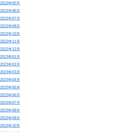
2022年05月
2022年06月
2022年07月
2022年08月
2022年10月
2022年11月
2022年12月
2023年01月
2023年02月
2023年03月
2023年04月
2023年05月
2023年06月
2023年07月
2023年08月
2023年09月
2023年10月