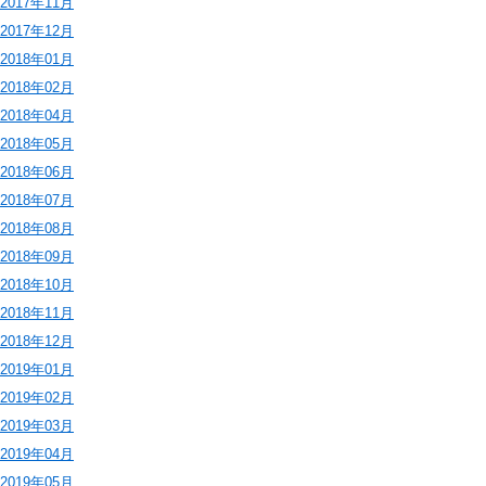
2017年11月
2017年12月
2018年01月
2018年02月
2018年04月
2018年05月
2018年06月
2018年07月
2018年08月
2018年09月
2018年10月
2018年11月
2018年12月
2019年01月
2019年02月
2019年03月
2019年04月
2019年05月