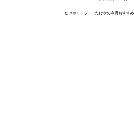
たけやトップ
たけやの今月おすすめ