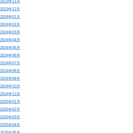
2023年11月
2023年12月
2024年01月
2024年02月
2024年03月
2024年04月
2024年05月
2024年06月
2024年07月
2024年08月
2024年09月
2024年10月
2024年12月
2025年01月
2025年02月
2025年03月
2025年04月
2025年05月