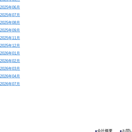
2025年06月
2025年07月
2025年08月
2025年09月
2025年11月
2025年12月
2026年01月
2026年02月
2026年03月
2026年04月
2026年07月
●
会社概要
●
お問