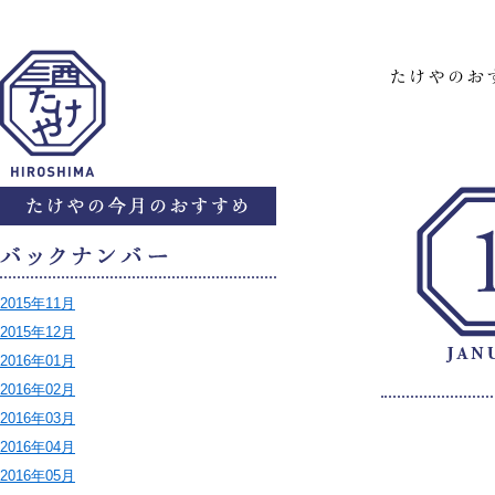
2015年11月
2015年12月
2016年01月
2016年02月
2016年03月
2016年04月
2016年05月