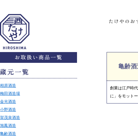
亀齢酒
相原酒造
創業は江戸時代
梅田酒造場
に」をモットー
金光酒造
小野酒造
賀茂泉酒造
旭鳳酒造
亀齢酒造