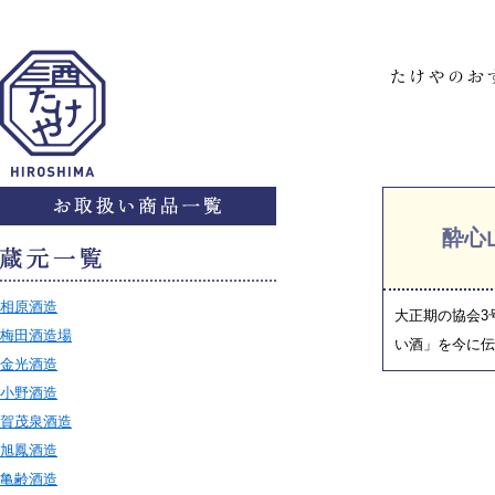
酔心
相原酒造
大正期の協会3
梅田酒造場
い酒」を今に伝
金光酒造
小野酒造
賀茂泉酒造
旭鳳酒造
亀齢酒造