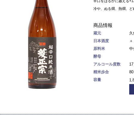
辛口をはるかに越える+
冷や、ぬる燗、熱燗、ど
商品情報
蔵元
久
日本酒度
＋
原料米
中
酵母
アルコール度数
1
精米歩合
8
容量
1,