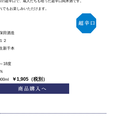
12の超辛口で、蔵人たちも唸った超辛口純米酒です。
れでもお楽しみいただけます。
保田酒造
１２
生新千本
7～18度
0％
￥1,905（税別）
800ml