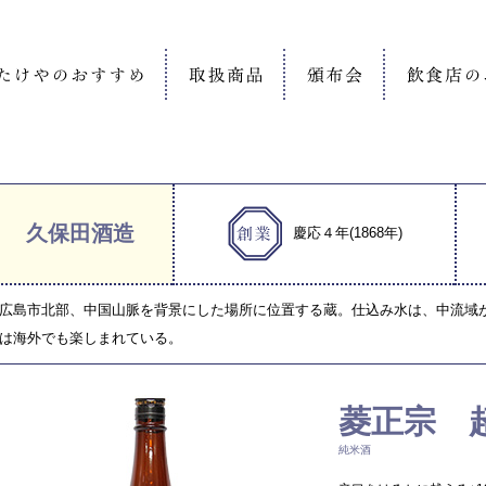
久保田酒造
慶応４年(1868年)
広島市北部、中国山脈を背景にした場所に位置する蔵。仕込み水は、中流域
は海外でも楽しまれている。
菱正宗 
純米酒