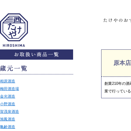
原本店
相原酒造
創業210年の
梅田酒造場
業で行っている
金光酒造
小野酒造
賀茂泉酒造
旭鳳酒造
亀齢酒造